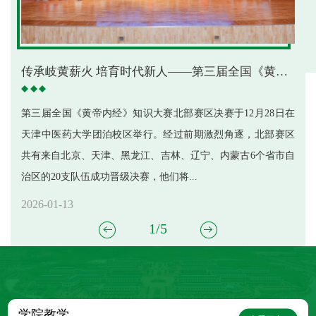
中医学院党委部署开展树立和践行正确政绩观学习教育
中医学院举办2026年中医传承班及长学制学生拜师仪式
中医学院举办“传颂杏林经典 礼敬中华文化”——第四届槿勤传统文化节开幕仪式
传承岐黄薪火 培育时代新人——第三届全国《黄帝内经》知识大赛北部赛区决赛成功举办
深化校院协同 共育岐黄英才——中医学院走进南开医院开展“访企拓岗”专项行动
第三届全国《黄帝内经》知识大赛北部赛区决赛于12月28日在
仲夏启盛景，端阳润文脉。为弘扬中华优秀传统文化，厚植青
仲夏时节，万物并秀。为深入贯彻习近平总书记关于中医药工
为进一步拓宽毕业生就业渠道，深化校院合作内涵，2026年5月
为深入贯彻落实党中央关于树立和践行正确政绩观的重大决策
天津中医药大学团泊校区举行。经过前期激烈角逐，北部赛区
年文化自信与家国情怀，让广大青年学生沉浸式感受传统节日
作的重要论述，进一步增强学生文化自信，深化“院校教育+师
25日下午，天津中医药大学副校长张俊华带队赴天津市南开医
部署，切实把思想和行动统一到中央和天津市委工作要求上
共有来自北京、天津、黑龙江、吉林、辽宁、内蒙古6个省市自
魅力，2026年6月17日下午，中医学院“传颂杏林经典，礼敬中
承教育”的中医药人才培养模式，推进学生培养改革创新，6月
院走访调研，开展“访企拓岗促就业”专项工作，中医学院、中
来，中医学院党委召开党委会（扩大）会议，党支部书记列席
治区的20支队伍成功晋级决赛，他们将...
华文化”第四届槿勤传统文化节正式拉...
30日下午，天津中医药大学中医学院...
西医结合学院相关领导老师随同走访...
参会，专题部署开展树立和践行正确政绩...
2026-01-13
2026-07-15
2026-07-03
2026-05-28
2026-03-13
1
/5
学院教学